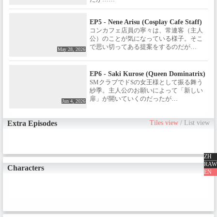
【STAFF】原作・監修：40原 / 監
督：深瀬沙哉 / 脚本：前川淳 / ア
EP5 - Nene Arisu (Cosplay Cafe Staff)
ニメーション制作：UWAN
コンカフェ店員の寧々は、常連客（主人
PICTURES / エンディングテー
公）のことが気になっている様子。そこ
マ：ミライスカート*「Je
で思い切ってある提案をするのだが…
t'aime♡Je t'aime」【CAST】伊東
May 28, 2026
ちとせ（メイド）：石上静香 / 実
田菜々子(ドジメイド)：伊藤かな
恵 / 如月こころ(ゲーマー女子)：
EP6 - Saki Kurose (Queen Dominatrix)
直田姫奈 / 佐倉芽衣(生徒会長)：
SMクラブでドSの女王様として振る舞う
春瀬なつみ / 有栖寧々(コンカフ
紗季。主人公のお願いによって「新しい
ェ店員)：川口莉奈 / 黒瀬紗季
扉」が開いていくのだったが…
Jun 4, 2026
（女王様）：折笠愛 / ヴァルミ
ナ・ディア・ノクス（魔王）：
飯田ヒカル / ©40原／嫌パンR製
Extra Episodes
Tiles view
/
List view
作委員会
ZH
RAW
Characters
EN