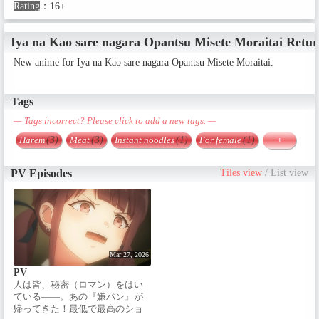
Rating
：
16+
Iya na Kao sare nagara Opantsu Misete Moraitai Retur
New anime for Iya na Kao sare nagara Opantsu Misete Moraitai.
Tags
— Tags incorrect? Please click to add a new tags. —
Harem
(3)
Meat
(3)
Instant noodles
(1)
For female
(1)
+
PV Episodes
Tiles view
/
List view
Mar 27, 2026
PV
人は皆、秘密（ロマン）をはい
ている――。あの『嫌パン』が
帰ってきた！最低で最高のショ