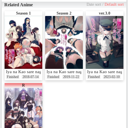
Related Anime
Date sort
/
Default sort
Season 1
Season 2
ver.3.0
Iya na Kao sare nagara Opantsu Misete Moraitai
Iya na Kao sare nagara Opantsu Misete Morai
Iya na Kao sare nagara
Finished
2018-07-14
Finished
2019-11-22
Finished
2023-02-10
R