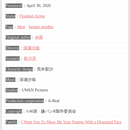
Premiered
：
April 30, 2026
Status
：
Finished Airing
Tags
：
Meat
/
Instant noodles
Original author
：
40原
Director
：
深瀬沙哉
Scenario
：
前川淳
Character design
：
荒井梨沙
Music
：
深瀬沙哉
Studios
：
UWAN Pictures
Production cooperation
：
A-Real
Copyright
：
©40原
/
嫌パンR製作委員会
Family
：
I Want You To Show Me Your Panties With a Disgusted Face