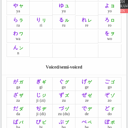
ZH
や
ゆ
よ
ヤ
ユ
ヨ
RAW
ya
yu
yo
EN
ら
り
る
れ
ろ
ラ
リ
ル
レ
ロ
ra
ri
ru
re
ro
わ
を
ワ
ヲ
wa
wo
ん
ン
n
Voiced/semi-voiced
が
ぎ
ぐ
げ
ご
ガ
ギ
グ
ゲ
ゴ
ga
gi
gu
ge
go
ざ
じ
ず
ぜ
ぞ
ザ
ジ
ズ
ゼ
ゾ
za
ji (zi)
zu
ze
zo
だ
ぢ
づ
で
ど
ダ
ヂ
ヅ
デ
ド
da
ji (di)
zu (du)
de
do
ば
び
ぶ
べ
ぼ
バ
ビ
ブ
ベ
ボ
ba
bi
bu
be
bo