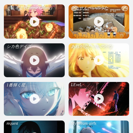
ギミギミ (Gimme Gimme)
シカせんべいのうた
シカ色デイズ
あれが恋だったのかな
LEveL
1番輝く星
request
My dream girls