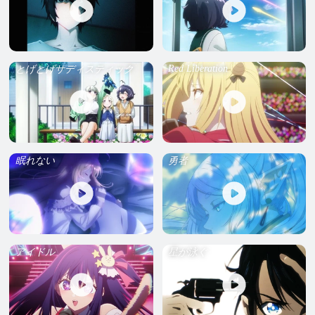
Red Liberation
とげとげサディスティック
眠れない
勇者
アイドル
星が泳ぐ