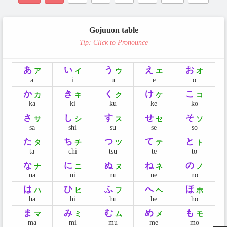
Gojuuon table
—— Tip: Click to Pronounce ——
あ
い
う
え
お
ア
イ
ウ
エ
オ
a
i
u
e
o
か
き
く
け
こ
カ
キ
ク
ケ
コ
ka
ki
ku
ke
ko
さ
し
す
せ
そ
サ
シ
ス
セ
ソ
sa
shi
su
se
so
た
ち
つ
て
と
タ
チ
ツ
テ
ト
ta
chi
tsu
te
to
な
に
ぬ
ね
の
ナ
ニ
ヌ
ネ
ノ
na
ni
nu
ne
no
は
ひ
ふ
へ
ほ
ハ
ヒ
フ
ヘ
ホ
ha
hi
hu
he
ho
ま
み
む
め
も
マ
ミ
ム
メ
モ
ma
mi
mu
me
mo