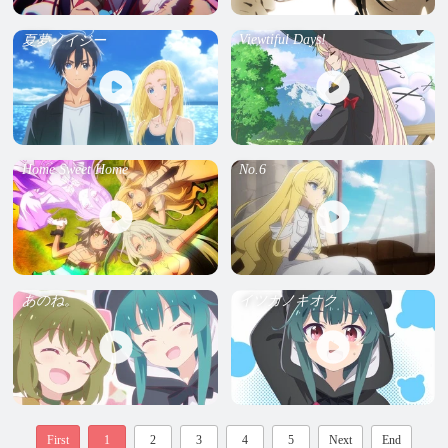
Viewtiful Days!
夏夢ノイジー
Home Sweet Home
No.6
あのね。
イツカノキオク
First
1
2
3
4
5
Next
End