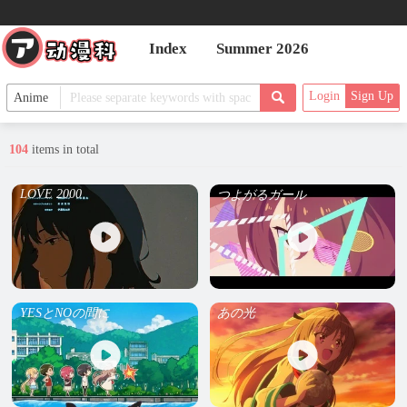
Index
Summer 2026
Login
Sign Up
104
items in total
LOVE 2000
つよがるガール
YESとNOの間に
あの光