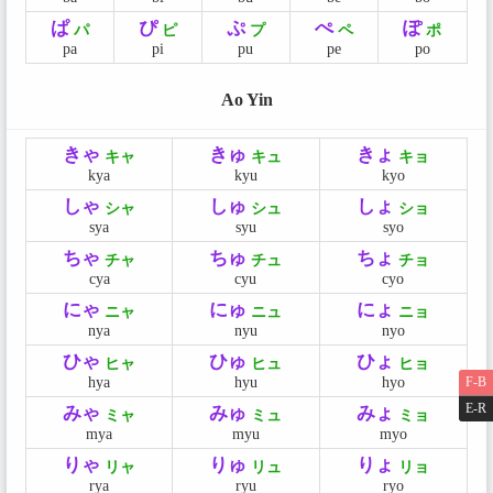
ぱ
ぴ
ぷ
ぺ
ぽ
パ
ピ
プ
ペ
ポ
pa
pi
pu
pe
po
Ao Yin
きゃ
きゅ
きょ
キャ
キュ
キョ
kya
kyu
kyo
しゃ
しゅ
しょ
シャ
シュ
ショ
sya
syu
syo
ちゃ
ちゅ
ちょ
チャ
チュ
チョ
cya
cyu
cyo
にゃ
にゅ
にょ
ニャ
ニュ
ニョ
nya
nyu
nyo
ひゃ
ひゅ
ひょ
ヒャ
ヒュ
ヒョ
F-B
hya
hyu
hyo
E-R
みゃ
みゅ
みょ
ミャ
ミュ
ミョ
mya
myu
myo
りゃ
りゅ
りょ
リャ
リュ
リョ
rya
ryu
ryo