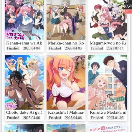
Date：Sep 12, 2024
ZH
RAW
EN
EP24 最後のピラフ
Date：Sep 19, 2024
Kanan-sama wa Akumade Choroi
Marika-chan no Koukando wa Bukkowaretei
Megami-ryou no Ryou
Finished
2026-04-04
Finished
2026-04-05
Finished
2021-07-14
Extra Episodes
Chotto dake Ai ga Omoi Dark Elf ga Isekai kara Oikaketekita
Kakushite! Makina-san!!
Kuroiwa Medaka ni Wat
Finished
2025-04-06
Finished
2025-04-06
Finished
2025-01-06