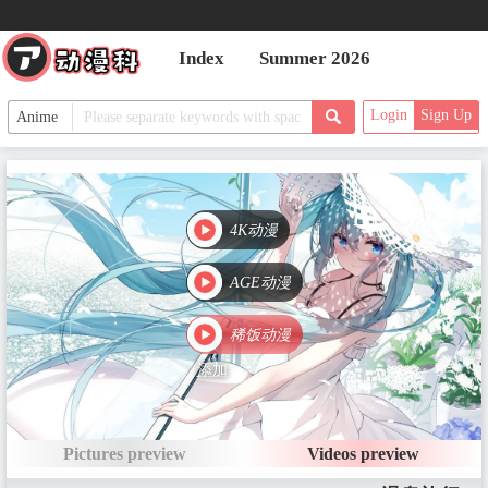
PV2
Date：
Index
Summer 2026
Login
Sign Up
Main Episodes
EP13 ファミリアに黒い影
Date：Jul 4, 2024
4K动漫
AGE动漫
EP14 青天の霹靂
稀饭动漫
Date：Jul 11, 2024
添加
EP15 反撃の一手
Pictures preview
Videos preview
Date：Jul 18, 2024