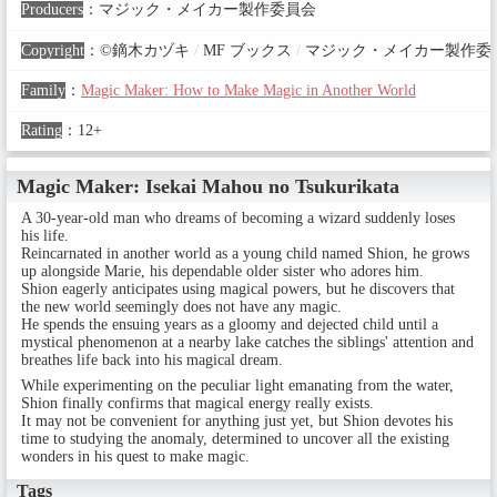
Producers
：
マジック・メイカー製作委員会
Copyright
：
©鏑木カヅキ
/
MF ブックス
/
マジック・メイカー製作委
Family
：
Magic Maker: How to Make Magic in Another World
Rating
：
12+
Magic Maker: Isekai Mahou no Tsukurikata
A 30-year-old man who dreams of becoming a wizard suddenly loses
his life.
Reincarnated in another world as a young child named Shion, he grows
up alongside Marie, his dependable older sister who adores him.
Shion eagerly anticipates using magical powers, but he discovers that
the new world seemingly does not have any magic.
He spends the ensuing years as a gloomy and dejected child until a
mystical phenomenon at a nearby lake catches the siblings' attention and
breathes life back into his magical dream.
While experimenting on the peculiar light emanating from the water,
Shion finally confirms that magical energy really exists.
It may not be convenient for anything just yet, but Shion devotes his
time to studying the anomaly, determined to uncover all the existing
wonders in his quest to make magic.
Tags