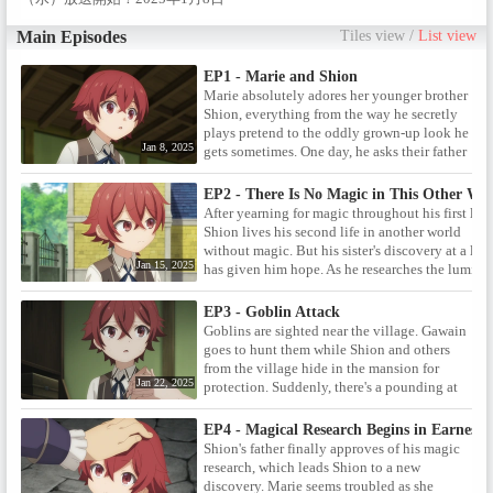
（水）よりテレ東、テレビ大
阪、ＢＳ日テレ、AT-X で放送開
Main Episodes
Tiles view
/
List view
始！ABEMA・dアニメストアに
て最速配信決定！この異世界、
EP1 - Marie and Shion
魔法がない!?そんな世界に転生し
Marie absolutely adores her younger brother
た主人公の少年シオンが紡いで
Shion, everything from the way he secretly
いく、ロマン求める魔法開発フ
plays pretend to the oddly grown-up look he
ァンタジーがスタート。◆ＩＮ
Jan 8, 2025
gets sometimes. One day, he asks their father
ＴＲＯＤＵＣＴＩＯＮ◆ / リステ
about something called magic and their
ィア国の片田舎の領地を治める
whole lives change.
EP2 - There Is No Magic in This Other Wo
下級貴族、オーンスタイン家。
After yearning for magic throughout his first life,
そこには、二人の姉弟がいた。
Shion lives his second life in another world
姉のマリーは、父から剣術の稽
without magic. But his sister's discovery at a lak
古を受けるのが大好きな活発な
Jan 15, 2025
has given him hope. As he researches the lumino
女の子。弟のシオンは、部屋に
phenomenon, he feels his dream stir back to life.
籠もって本を読むのが大好きな
EP3 - Goblin Attack
内気な男の子。性格は正反対の
Goblins are sighted near the village. Gawain
二人だが、優しい両親に見守ら
goes to hunt them while Shion and others
れながら、仲睦まじく暮らして
from the village hide in the mansion for
いた。そんなある日、シオンは
Jan 22, 2025
protection. Suddenly, there's a pounding at
『まほう』というものがこの世
the door and a window shatters—a goblin
界に存在するか、父に尋ねる。
has broken into the mansion.
しかし、貴族としてそれなりの
EP4 - Magical Research Begins in Earnest
教養がある父でも、『まほう』
Shion's father finally approves of his magic
という言葉自体を知らなかっ
research, which leads Shion to a new
た。ましてや、シオンが言う
discovery. Marie seems troubled as she