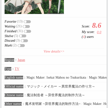
(13)
Favorite
8.6
(21)
Score:
Waiting
(31)
Finished
My score:
0.0
(5)
Shelve
(
4
) users
(3)
Discard
(2)
Mark
View details>>
Region
：
Japan
Type
：
TV
English name
：
Magic Maker: Isekai Mahou no Tsukurikata
/
Magic Maker:
Official name
：
マジック・メイカー ～異世界魔法の作り方～
Chinese name
：
魔法制造者 ～异世界魔法的制作方法～
Other names
：
魔术发明家 ~异世界魔法的制作方法~
/
Magic Maker: How