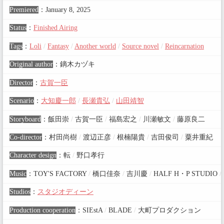
Premiered
：
January 8, 2025
Status
：
Finished Airing
Tags
：
Loli
/
Fantasy
/
Another world
/
Source novel
/
Reincarnation
Original author
：
鏑木カヅキ
Director
：
古賀一臣
Scenario
：
大知慶一郎
/
長瀬貴弘
/
山田靖智
Storyboard
：
飯田崇
/
古賀一臣
/
福島宏之
/
川瀬敏文
/
藤原良二
Co-director
：
村田尚樹
/
渡辺正彦
/
根楠陽貴
/
吉田俊司
/
粟井重紀
Character design
：
転
/
野口孝行
Music
：
TOY'S FACTORY
/
橋口佳奈
/
吉川慶
/
HALF H・P STUDIO
/
Studios
：
スタジオディーン
Production cooperation
：
SIEstA
/
BLADE
/
大町プロダクション