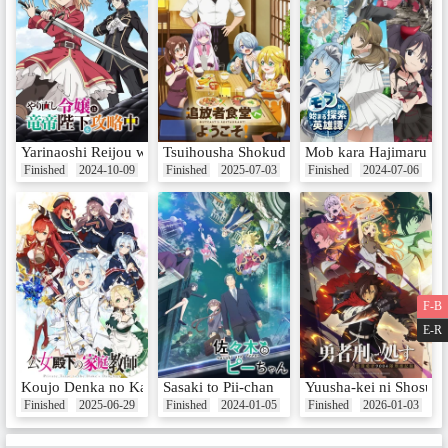
Yarinaoshi Reijou wa Ryuutei Heika wo Kouryakuchuu
Tsuihousha Shokudou e Youkoso!
Mob kara Hajimaru Ta
Finished
2024-10-09
Finished
2025-07-03
Finished
2024-07-06
F-B
E-R
Koujo Denka no Kateikyoushi
Sasaki to Pii-chan
Yuusha-kei ni Shosu:
Finished
2025-06-29
Finished
2024-01-05
Finished
2026-01-03