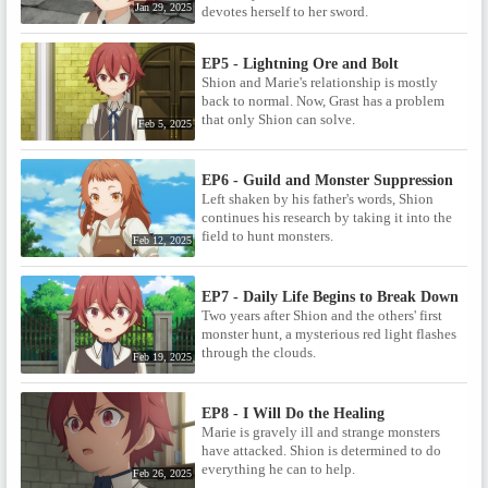
Jan 29, 2025
「火とか水とか風とか光とか、
devotes herself to her sword.
何もないところからいろんなも
のを出したりする」現象など、
EP5 - Lightning Ore and Bolt
この世には存在するはずもな
Shion and Marie's relationship is mostly
く……。その日から、シオンは
back to normal. Now, Grast has a problem
目に見えて落ち込んでしまう。
that only Shion can solve.
シオンを励ましたいと、幼馴染
Feb 5, 2025
みで農家の娘のローズに話すマ
リー。すると、湖で不思議な現
象を目の当たりにして――この
EP6 - Guild and Monster Suppression
異世界、魔法がない!?そんな世界
Left shaken by his father's words, Shion
に転生した主人公の少年シオン
continues his research by taking it into the
が紡いでいく、ロマン求める魔
field to hunt monsters.
Feb 12, 2025
法開発ファンタジースタート。
◆STAFF◆ / 原作：鏑木カヅキ
「マジック・メイカー －異世界
EP7 - Daily Life Begins to Break Down
魔法の作り方－」（MFブック
Two years after Shion and the others' first
ス）キャラクター原案：転 原作
monster hunt, a mysterious red light flashes
企画：フロンティアワークス / 監
through the clouds.
Feb 19, 2025
督：古賀一臣 シリーズ構成： 大
知慶一郎 キャラクターデザイ
ン：野口孝行 / 魔法監修：小澤和
EP8 - I Will Do the Healing
則 メインアニメーター：戸倉紀
Marie is gravely ill and strange monsters
元 中澤勇一 渡邉徳 / 色彩設計：
have attacked. Shion is determined to do
桂木今里 美術監督：荒井和浩 /
everything he can to help.
撮影監督：近藤慎与 編集：松原
Feb 26, 2025