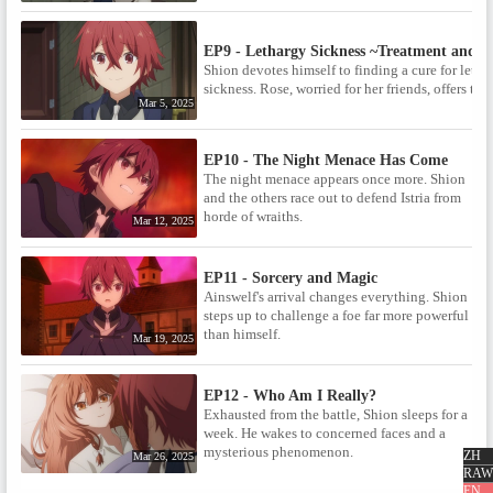
理恵 / 音響監督：髙桑一 音響効
果：稲田祐介 音響制作：HALF
H･P STUDIO / 音楽：吉川慶 橋口
EP9 - Lethargy Sickness ~Treatment and R
佳奈 音楽制作：トイズファクト
Shion devotes himself to finding a cure for letha
リー / オープニング主題歌：
sickness. Rose, worried for her friends, offers to h
XIIX「煌めき」アニメーション
Mar 5, 2025
制作：スタジオディーン /
◆CAST◆ / シオン：#潘めぐみ /
マリー：#加隈亜衣 / ローズ：#
EP10 - The Night Menace Has Come
雨宮天 / ラフィーナ：#芹澤優 /
The night menace appears once more. Shion
ブリジット：#古賀葵 / コール：
and the others race out to defend Istria from
#宮瀬尚也 / ガウェイン：#宮本
horde of wraiths.
Mar 12, 2025
充 / エマ：#豊口めぐみ / グラス
ト：#赤坂柾之 / ◆音楽情報 / オ
ープニング主題歌：XIIX「煌め
EP11 - Sorcery and Magic
き」エンディング主題歌：ハン
Ainswelf's arrival changes everything. Shion
ブレッダーズ「夜明けの歌」◆
steps up to challenge a foe far more powerful
放送・配信情報◆ / 2025年1月8
than himself.
日（水）放送開始！テレ東 ：1月
Mar 19, 2025
8日より毎週水曜24：00～ / テレ
ビ大阪：1月8日より毎週水曜
EP12 - Who Am I Really?
25：35～ / ＢＳ日テレ：1月9日
Exhausted from the battle, Shion sleeps for a
より毎週木曜23：00～ / AT-X ：
week. He wakes to concerned faces and a
1月9日より毎週木曜22：00～ /
mysterious phenomenon.
【リピート放送】毎週月曜10：
ZH
Mar 26, 2025
00～／毎週水曜16：00～ /
RAW
ABEMA、 dアニメストア：2025
EN