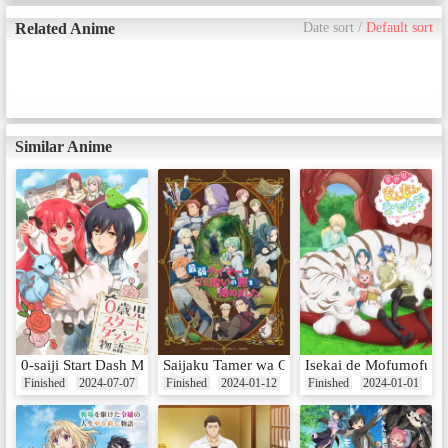
Related Anime
Date sort
/
Default sort
Similar Anime
0-saiji Start Dash Monogatari
Saijaku Tamer wa Gomi Hiroi no Tabi wo Ha
Isekai de Mofumofu N
Finished
2024-07-07
Finished
2024-01-12
Finished
2024-01-01