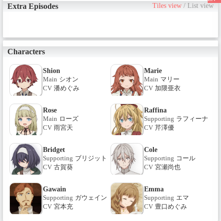
Extra Episodes
Tiles view
/
List view
年1月8日（水）より毎週水曜
24：30～ / その他サイトも順次
配信予定 / ※放送日時は変更とな
る場合がございます。◆原作情
報◆ / 【原作小説】「マジック・
メイカー －異世界魔法の作り方
Characters
－」著者:鏑木カヅキ イラスト:
転 / MFブックス（KADOKAWA
Shion
Marie
刊）1～2巻好評発売中、3巻12月
Main
シオン
Main
マリー
25日発売予定 / 【コミック】
CV
潘めぐみ
CV
加隈亜衣
「マジック・メイカー －異世界
魔法の作り方－」漫画:西岡知三
/ 原作:鏑木カヅキ キャラクター
Rose
Raffina
原案:転 / BLADEコミックス（マ
Main
ローズ
Supporting
ラフィーナ
ッグガーデン刊）1～3巻好評発
CV
雨宮天
CV
芹澤優
売中
Bridget
Cole
Supporting
ブリジット
Supporting
コール
CV
古賀葵
CV
宮瀬尚也
Gawain
Emma
Supporting
ガウェイン
Supporting
エマ
CV
宮本充
CV
豊口めぐみ