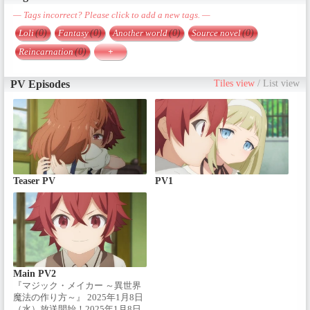
— Tags incorrect? Please click to add a new tags. —
Loli
(0)
Fantasy
(0)
Another world
(0)
Source novel
(0)
Reincarnation
(0)
+
PV Episodes
Tiles view
/
List view
Teaser PV
PV1
Main PV2
『マジック・メイカー ～異世界
魔法の作り方～』 2025年1月8日
（水）放送開始！2025年1月8日