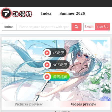
EP6 灵雪生辰
Date：Jun 28, 2022
Index
Summer 2026
Login
Sign Up
EP7 不负年少
Date：Jul 4, 2022
4K动漫
EP8 神秘掌柜
AGE动漫
Date：Jul 5, 2022
腾讯视频
添加
EP9 头破血流
Date：Jul 11, 2022
Pictures preview
Videos preview