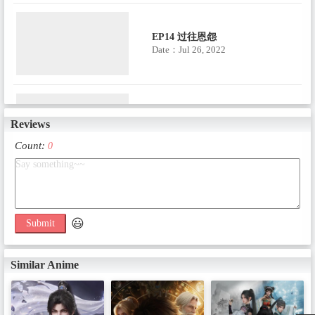
EP14 过往恩怨
Date：Jul 26, 2022
EP15 杏黄医馆
Reviews
Date：Aug 1, 2022
Count:
0
EP16 小院鬼谈
Date：Aug 2, 2022
😃
Submit
Similar Anime
EP17 树中之鬼
Date：Aug 8, 2022