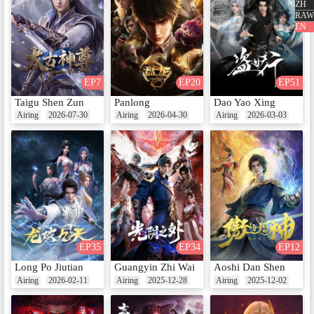
ZH
RAW
EN
EP18 雕虫小技
Date：Aug 9, 2022
EP7
EP20
EP51
Taigu Shen Zun
Panlong
Dao Yao Xing
Airing
2026-07-30
Airing
2026-04-30
Airing
2026-03-03
EP19 一剑挽星河
Date：Aug 15, 2022
EP20 替天行道
Date：Aug 16, 2022
EP35
EP34
EP12
Long Po Jiutian
Guangyin Zhi Wai
Aoshi Dan Shen
Airing
2026-02-11
Airing
2025-12-28
Airing
2025-12-02
EP21
Date：