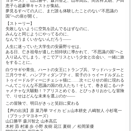
ヨネーズ）、山口勝平、森川智之、山本高広、間宮祥太朗、戸田
恵子ら超豪華キャストが集結。
夢見るすべての人に、まだ誰も体験したことのない“不思議の
国”への扉が開く。
【ストーリー】
失敗しないように空気を読んでるはずなのに、
みんなと同じようにやってるのに、
なんでうまくいかないんだろう――
人生に迷っていた大学生の安曇野りせは、
ある日、亡き祖母が遺した招待状に導かれて、”不思議の国“へと
入り込んでしまう。そこでアリスという少女と出会い、一緒に旅
をすることに。
白ウサギや青虫、ハートの女王にトランプ兵、マッドハッターと
三月ウサギ、ハンプティダンプティ、双子のトゥイードルダムと
トゥイードルディーにチェシャ猫に……次々にりせの前に現れる
へんてこりんな不思議の国の住人たち！そして、巻き起こるハチ
ャメチャな大騒動！？アリスとめぐる、とびっきりおかしな冒険
で、りせはどんな未来を選ぶのか――
この冒険で、明日がきっと笑顔に変わる
【声の出演】原 菜乃華 マイカ ピュ山本耕史 八嶋智人 小杉竜一
（ブラックマヨネーズ）
山口勝平 森川智之 山本高広
木村 昴 村瀬 歩 小野 友樹 花江 夏樹 ／ 松岡茉優