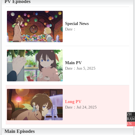
PV Episodes
Special News
Date：
Main PV
Date：Jun 5, 2025
Long PV
Date：Jul 24, 2025
ZH
RAW
EN
Main Episodes