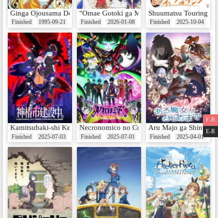
Ginga Ojousama Densetsu Yuna: Kanashimi no Siren
"Omae Gotoki ga Maou ni Kateru to Omouna" 
Shuumatsu Touring
Finished
1995-09-21
Finished
2026-01-08
Finished
2025-10-04
F-B
Kamitsubaki-shi Kensetsuchuu.
Necronomico no Cosmic Horror Show
Aru Majo ga Shinu M
E-R
Finished
2025-07-03
Finished
2025-07-01
Finished
2025-04-01