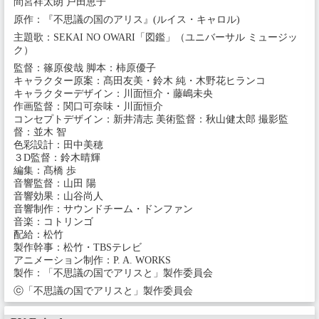
間宮祥太朗 戸田恵子
原作：『不思議の国のアリス』(ルイス・キャロル)
主題歌：SEKAI NO OWARI「図鑑」（ユニバーサル ミュージッ
ク）
監督：篠原俊哉 脚本：柿原優子
キャラクター原案：髙田友美・鈴木 純・木野花ヒランコ
キャラクターデザイン：川面恒介・藤嶋未央
作画監督：関口可奈味・川面恒介
コンセプトデザイン：新井清志 美術監督：秋山健太郎 撮影監
督：並木 智
色彩設計：田中美穂
３D監督：鈴木晴輝
編集：髙橋 歩
音響監督：山田 陽
音響効果：山谷尚人
音響制作：サウンドチーム・ドンファン
音楽：コトリンゴ
配給：松竹
製作幹事：松竹・TBSテレビ
アニメーション制作：P. A. WORKS
製作：「不思議の国でアリスと」製作委員会
ⓒ「不思議の国でアリスと」製作委員会