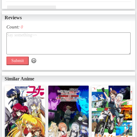
EP1 - Complete Movie
Reviews
Date：Aug 29, 2025
Count:
0
Extra Episodes
😃
Submit
Similar Anime