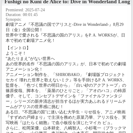
Fushigi no Kuni de Alice to: Dive in Wonderland
Long 
Premiered:
2025-07-24
Duration:
00:01:45
Synopsis:
劇場アニメ『不思議の国でアリスと-Dive in Wonderland-』8月29
日（金）全国公開！
世界中で愛される『不思議の国のアリス』をP. A. WORKSが、日
本で初めて劇場アニメ化！
【イントロ】
ようこそ！
‟あたりまえ”がない世界へ
あの世界的名作『不思議の国のアリス』が、日本で初めての劇場
アニメーション化！
アニメーション制作を、「SHIROBAKO」『劇場版プロジェクト
セカイ 壊れた世界と歌えないミク』等を手掛けるP. A. WORKS、
監督を、「色づく世界の明日から」「白い砂のアクアトープ」の
篠原俊哉、脚本を、「薬屋のひとりごと」「アオのハコ」の柿原
優子、そして、コンセプトデザインを「ファイナルファンタジ
ー」シリーズの新井清志が担当するほか実力あふれるドリームチ
ームがアリスの世界感に挑む！
ある日、‟不思議の国”に迷い込む大学生・りせ役を、アニメ映画
『すずめの戸締まり』で主演を務めた原菜乃華、アリス役を、実
写映画『はたらく細胞』で血小板役を演じたマイカ ピュ。
さらに、松岡茉優、山本耕史、八嶋智人、小杉竜一（ブラックマ