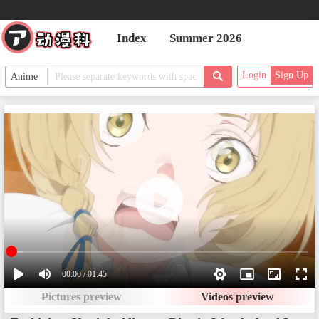
Index
Summer 2026
Login
Sign Up
00:00 / 01:45
Pictures preview
Videos preview