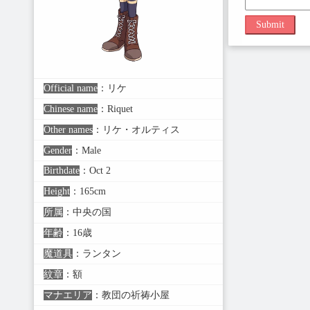
Submit
Official name
：
リケ
Chinese name
：
Riquet
Other names
：
リケ・オルティス
Gender
：
Male
Birthdate
：
Oct 2
Height
：
165cm
所属
：
中央の国
年齢
：
16歳
魔道具
：
ランタン
紋章
：
額
マナエリア
：
教団の祈祷小屋