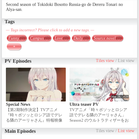
Second season of Tokidoki Bosotto Russia-go de Dereru Tonari no
Alya-san.
Tags
— Tags incorrect? Please click to add a new tags. —
Funny
(0)
Campus
(0)
Love
(0)
Daily
(0)
Source novel
(0)
+
PV Episodes
Tiles view
/
List view
Mar 28, 2026
Special News
Ultra teaser PV
【第2期制作決定】TVアニメ
TVアニメ「時々ボソッとロシア
『時々ボソッとロシア語でデレ
語でデレる隣のアーリャさん」
る隣のアーリャさん』特報映像
Season2 のウルトラティザーをお
届け！2027年の放送開始をお楽
しみに。＝＝＝＝＝＝＝＝＝＝
Main Episodes
Tiles view
/
List view
＝＝＝＝＝＝ / ■放送情報 /