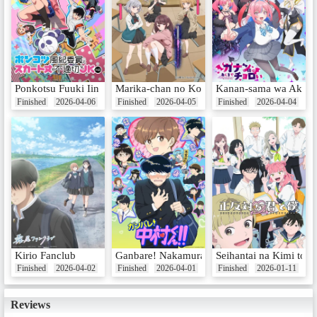
Ponkotsu Fuuki Iin to Skirt-take ga Futekisetsu na JK no Hanashi
Marika-chan no Koukando wa Bukkowaretei
Kanan-sama wa Akum
Finished
2026-04-06
Finished
2026-04-05
Finished
2026-04-04
Kirio Fanclub
Ganbare! Nakamura-kun!!
Seihantai na Kimi to 
Finished
2026-04-02
Finished
2026-04-01
Finished
2026-01-11
Reviews