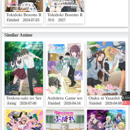
SUN / （株式会社 KADOKAWA 角
川スニーカー文庫刊）原作イラ
スト：ももこ / 監督：原口浩 / 副
Tokidoki Bosotto Russia-go de Dereru Tonari no Alya-san
Tokidoki Bosotto Russia-go de Dereru Tonari
監督：金成旻 / シリーズ構成：山
田由香 / キャラクターデザイン：
Finished
2024-07-03
N/A
2027
室田雄平 / アニメーション制作：
動画工房 / ©Sunsunsun,
Similar Anime
Momoco/KADOKAWA/Alya-san
Partners2
EP5
ZH
Tenkou-saki no Seiso Karen na Bishoujo ga, Mukashi Danshi to Om
Aishiteru Game wo Owarasetai
Otaku ni Yasashii Gal 
RAW
EN
Airing
2026-07-06
Finished
2026-04-14
Finished
2026-04-08