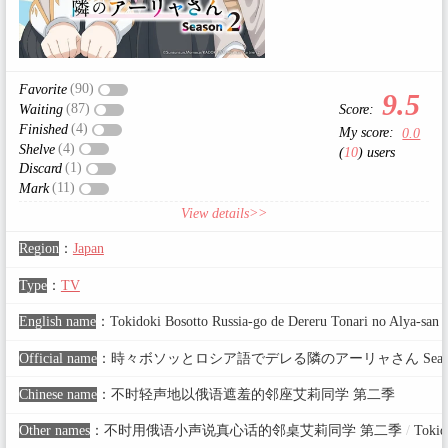
(90)
Favorite
9.5
(87)
Score:
Waiting
(4)
Finished
My score:
0.0
(4)
Shelve
(
10
) users
(1)
Discard
(11)
Mark
View details>>
Region
：
Japan
Type
：
TV
English name
：
Tokidoki Bosotto Russia-go de Dereru Tonari no Alya-san
Official name
：
時々ボソッとロシア語でデレる隣のアーリャさん Seaso
Chinese name
：
不时轻声地以俄语遮羞的邻座艾莉同学 第二季
Other names
：
不时用俄语小声说真心话的邻桌艾莉同学 第二季
/
Tokido