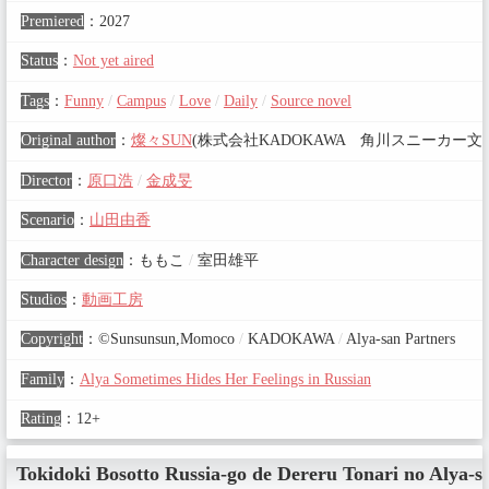
Premiered
：
2027
Status
：
Not yet aired
Tags
：
Funny
/
Campus
/
Love
/
Daily
/
Source novel
Original author
：
燦々SUN
(株式会社KADOKAWA 角川スニーカー文
Director
：
原口浩
/
金成旻
Scenario
：
山田由香
Character design
：
ももこ
/
室田雄平
Studios
：
動画工房
Copyright
：
©Sunsunsun,Momoco
/
KADOKAWA
/
Alya-san Partners
Family
：
Alya Sometimes Hides Her Feelings in Russian
Rating
：
12+
Tokidoki Bosotto Russia-go de Dereru Tonari no Alya-s