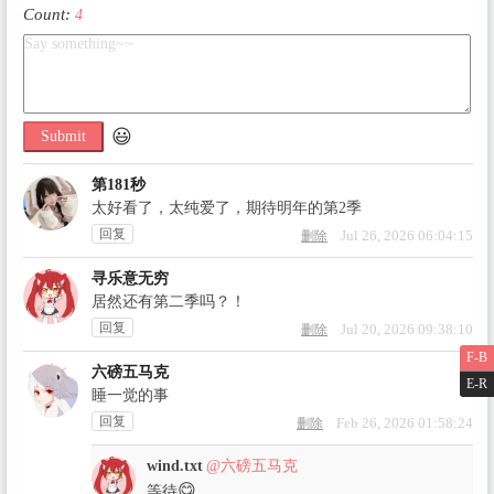
Count:
4
😃
Submit
第181秒
太好看了，太纯爱了，期待明年的第2季
回复
Jul 26, 2026 06:04:15
删除
寻乐意无穷
居然还有第二季吗？！
回复
Jul 20, 2026 09:38:10
删除
F-B
六磅五马克
E-R
睡一觉的事
回复
Feb 26, 2026 01:58:24
删除
wind.txt
@六磅五马克
😋
等待