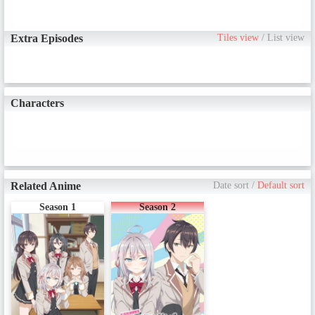
Season2 2027年放送予定！
■Season2 イントロダクション /
生徒会長を目指すアーリャと、
Extra Episodes
Tiles view
/
List view
そんな彼女をサポートすると決
めた政近。沙也加との学生議会
や有希と競った生徒会役員あい
さつを経て、二人は夏休み中に
も会うことを約束する。一緒に
勉強をしたり、生徒会メンバー
Characters
で海辺の別荘へ合宿に行った
り、夏の空気でアーリャと政近
の距離は急接近!?そんな中、マー
シャはある想いを秘めていて
——さらに複雑に絡み合う恋愛
模様の行方は？胸キュンラブコ
メディ、待望の Season 2 開幕!!■
Related Anime
Date sort
/
Default sort
キャスト / 久世政近：天﨑滉平 /
Season 1
Season 2
アリサ･ミハイロヴナ･九条：上
坂すみれ / 周防有希：丸岡和佳奈
/ マリヤ・ミハイロヴナ・九条：
藤井ゆきよ / 君嶋綾乃：会沢紗弥
/ 谷山沙也加：長谷川育美 / 宮前
乃々亜：青山吉能 / 更科茅咲：河
瀬茉希 / 剣崎統也：石川界人 / 丸
山 毅：酒井広大 / 清宮光瑠：市
川太一 / ■スタッフ / 原作：燦々